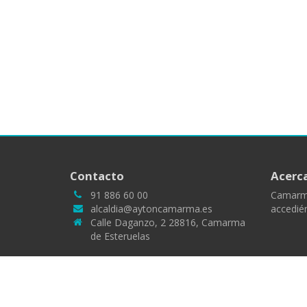
Contacto
Acerc
91 886 60 00
Camarma
alcaldia@aytoncamarma.es
accedién
Calle Daganzo, 2 28816, Camarma
de Esteruelas
Sitio web desarrollado por
Miotek
| 2026 © Camarma 