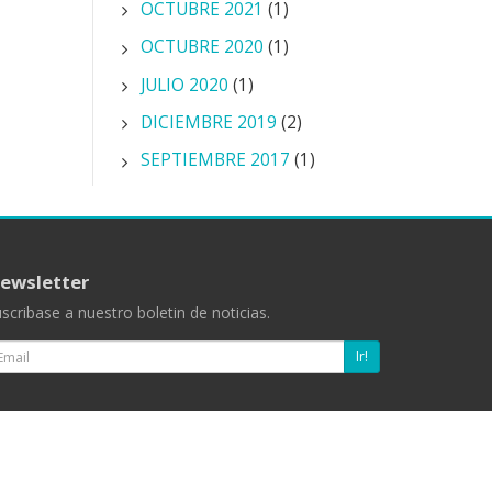
OCTUBRE 2021
(1)
OCTUBRE 2020
(1)
JULIO 2020
(1)
DICIEMBRE 2019
(2)
SEPTIEMBRE 2017
(1)
ewsletter
scribase a nuestro boletin de noticias.
mail
Ir!
Aviso legal
Política de privacidad
Accesibilidad