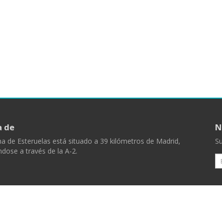
a de
N
 de Esteruelas está situado a 39 kilómetros de Madrid,
Su
dose a través de la A-2.
E
Volver arriba
de Esteruelas