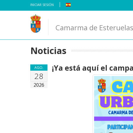
Skip
INICIAR SESIÓN
to
content
Camarma de Esteruela
Noticias
¡Ya está aquí el camp
AGO.
28
2026